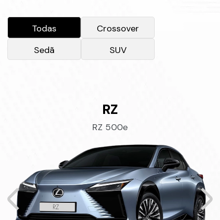
Todas
Crossover
Sedã
SUV
RZ
RZ 500e